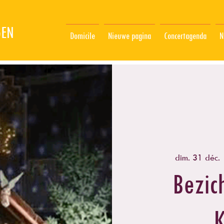
GEN
Domicile
Nieuwe pagina
Concertagenda
N
dim. 31 déc.
 
Bezic
K