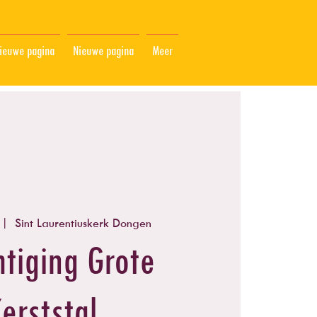
ieuwe pagina
Nieuwe pagina
Meer
 |  
Sint Laurentiuskerk Dongen
htiging Grote
erststal