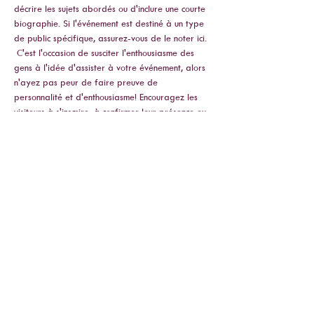
décrire les sujets abordés ou d'inclure une courte 
biographie. Si l'événement est destiné à un type 
de public spécifique, assurez-vous de le noter ici.
 C'est l'occasion de susciter l'enthousiasme des 
gens à l'idée d'assister à votre événement, alors 
n'ayez pas peur de faire preuve de 
personnalité et d'enthousiasme! Encouragez les 
visiteurs à s'inscrire, à confirmer leur présence ou 
à acheter un billet dès aujourd'hui pour s'assurer 
que leur place est enregistrée.
Deel dit evenement