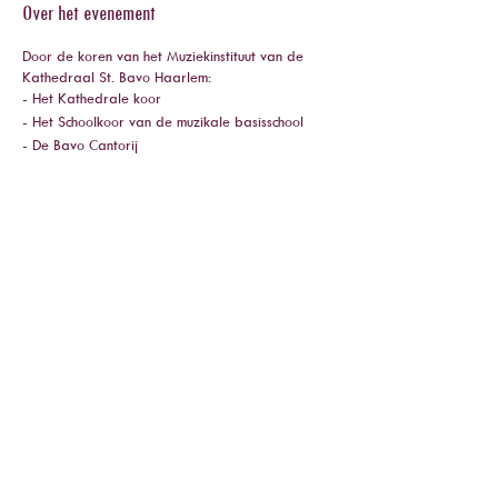
Over het evenement
Door de koren van het Muziekinstituut van de
Kathedraal
St. Bavo Haarlem
:
- Het Kathedrale koor
- Het Schoolkoor van de
muzikale basisschool
- De Bavo Cantorij
Dit concert wordt mede mogelijk gemaakt dankzij
de steun van
Stichting OCD
en
Stichting Jacques
de Leeuw
.
Deel dit evenement